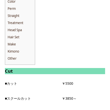
Color
Perm
Straight
Treatment
Head Spa
Hair Set
Make
Kimono
Other
Cut
■カット ￥5500
■スクールカット ￥3850～