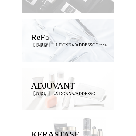
ReFa
【取扱店】LA.DONNA/ADDESSO/Linda
ADJUVANT
【取扱店】LA.DONNA/ADDESSO
KERASTASE